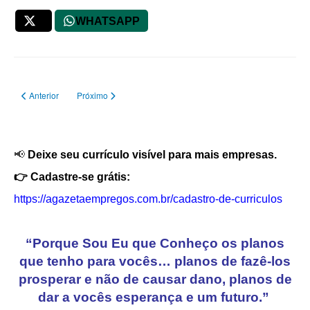
X
WHATSAPP
Artigo anterior: Vaga para Educador de Aprendizagem
Próximo artigo: Restaurante Dona Else contrata Auxiliar de Ba
Anterior
Próximo
📢
Deixe seu currículo visível para mais empresas.
👉 Cadastre-se grátis:
https://agazetaempregos.com.br/cadastro-de-curriculos
“Porque Sou Eu que Conheço os planos
que tenho para vocês… planos de fazê-los
prosperar e não de causar dano, planos de
dar a vocês esperança e um futuro.”