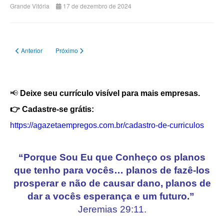
Grande Vitória
17 de dezembro de 2024
Artigo anterior: BOB'S contrata Atendente
Próximo artigo: Allegria contrata Cumim e Auxiliar de Cozinha
Anterior
Próximo
📢
Deixe seu currículo visível para mais empresas.
👉 Cadastre-se grátis:
https://agazetaempregos.com.br/cadastro-de-curriculos
“Porque Sou Eu que Conheço os planos
que tenho para vocês… planos de fazê-los
prosperar e não de causar dano, planos de
dar a vocês esperança e um futuro.”
Jeremias 29:11.