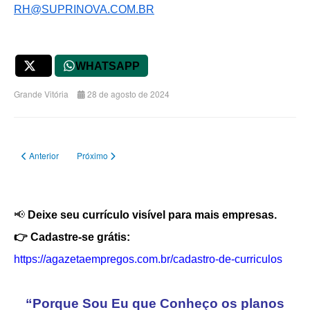
RH@SUPRINOVA.COM.BR
X
WHATSAPP
Grande Vitória
28 de agosto de 2024
Artigo anterior: OPORTUNIDADE PARA AJUDANTE DE CARGA
Próximo artigo: OPORTUNIDADE PARA ESTOQUISTA
Anterior
Próximo
📢
Deixe seu currículo visível para mais empresas.
👉 Cadastre-se grátis:
https://agazetaempregos.com.br/cadastro-de-curriculos
“Porque Sou Eu que Conheço os planos