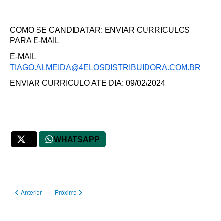
COMO SE CANDIDATAR: ENVIAR CURRICULOS
PARA E-MAIL
E-MAIL:
TIAGO.ALMEIDA@4ELOSDISTRIBUIDORA.COM.BR
ENVIAR CURRICULO ATE DIA: 09/02/2024
X
WHATSAPP
Artigo anterior: MENOR APRENDIZ
Próximo artigo: Vendedor Externo | Bicipeças
Anterior
Próximo