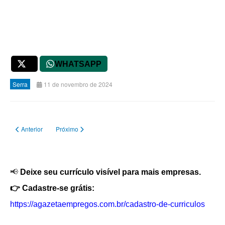
X
WHATSAPP
Serra
11 de novembro de 2024
Artigo anterior: VAGA PARA ADMINISTRATIVO
Próximo artigo: VAGA DE VISTORIADOR DE IMÓVEIS
Anterior
Próximo
📢
Deixe seu currículo visível para mais empresas.
👉 Cadastre-se grátis:
https://agazetaempregos.com.br/cadastro-de-curriculos